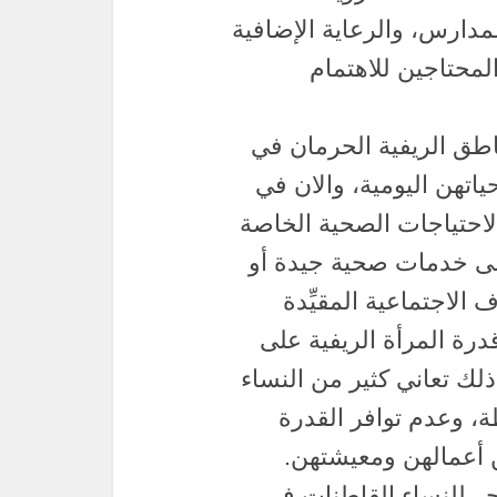
١ بسبب إغلاق المدارس، والرعاية الإضافية
لمحتاجين للاهتمام
ناطق الريفية الحرمان في
اتهن اليومية، والان في
 العامة ، والاحتياجات الصحية الخاصة
على خدمات صحية جيدة أو
الاجتماعية المقيِّدة
درة المرأة الريفية على
لك تعاني كثير من النساء
ة، وعدم توافر القدرة
 أعمالهن ومعيشتهن.
جر للنساء القاطنات في