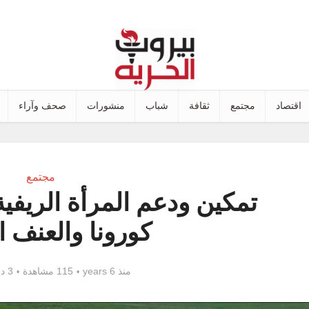
اقتصاد
مجتمع
ثقافة
شباب
منشورات
صحف وآراء
مجتمع
تمكين ودعم المرأة الريفي
كورونا والعنف 
منذ 6 years
115 مشاهدة
3 دقائق للقراءة