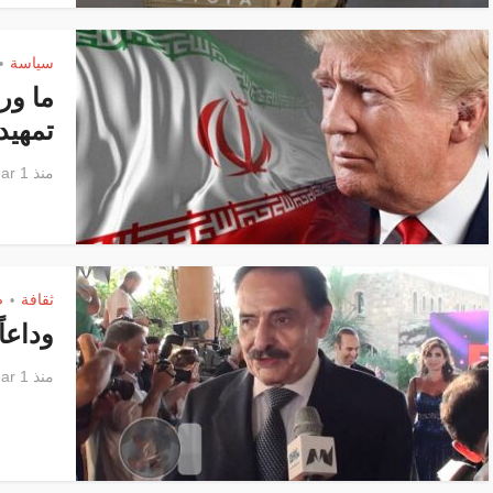
سياسة
•
ما ور
تمهيد
منذ 1 year
ثقافة
ص
•
وداعا
منذ 1 year