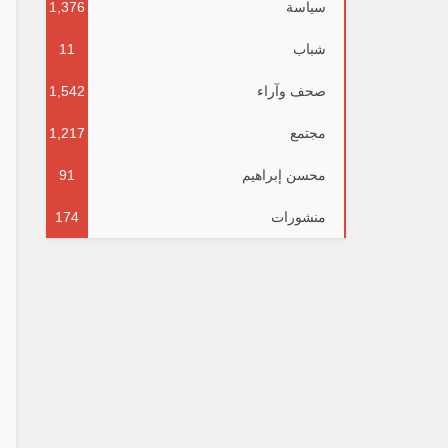
سياسة
1,376
شباب
11
صحف وآراء
1,542
مجتمع
1,217
محسن إبراهيم
91
منشورات
174