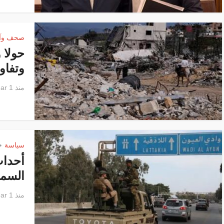
صحف وآر
حولا 
وتفاو
منذ 1 year
سياسة
•
أحداث
السما
منذ 1 year