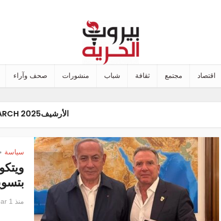
اقتصاد
مجتمع
ثقافة
شباب
منشورات
صحف وآراء
الأرشيفMARCH 2025
سياسة
•
ويتكو
بتسوي
منذ 1 year