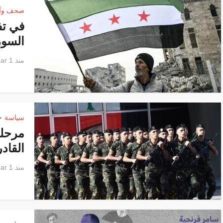
صحف وآر
في تف
السوري
منذ 1 year
سياسة
•
مرحلت
القاد
منذ 1 year