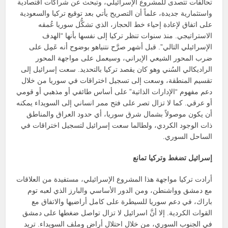
تحالفات تتصدى للمشروع الإسرائيلي، وتبحث عن شراكات اقتصادية
واستثمارية جديدة، علماً أن التصريح يأتي بعد توقيع تركيا والسعودية
على اتفاق لإعادة إحياء خط الحجاز، الذي تشكُّل سوريا عُمقه
الاستراتيجي. منذ سنوات تنظر تركيا إلى نفسها بأنها “الهدف
الإسرائيلي التالي”. قبل أشهر صرَّح نتنياهو بوضوح أنه عَمِل على
ضرب المحور الشيعي الإيراني، وسيعمل على مواجهة المحور
الراديكالي السُني وهو كان يقصد تركيا بالتحديد. سعت إسرائيل إلى
تقسيم المنطقة، وسعت إلى تسجيل اختراقات في سوريا من خلال
دعم مفهوم “الإدارات الذاتية” على أساس طائفي أو مذهبي أو قومي
أو عرقي. كما لا تزال تصر على فتح ممر انساني إلى السويداء يمكنه
أن يكون موصولاً بشمال شرق سوريا، أي حدود العراق والمناطق
ذات الوجود الكردي، ولطالما سعت إسرائيل لتسجيل اختراقات في
الساحل السوري.
إسرائيل تضغط وتركيا تمانع
أرادت تركيا مواجهة هذا المشروع الإسرائيلي، مستفيدة من العلاقات
مع دمشق وواشنطن، ومن الدور الأساسي والبارز الذي لعبه توم
باراك، في دعم سوريا للسيطرة على كامل أراضيها والاتفاق مع
القوات الكردية. إلا أنَّ اسرائيل لا تزال تواصل ضغطها على دمشق
في الجنوب السوري، من خلال احتلال أراض وملف السويداء. تريد