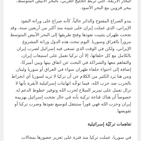
البحار الأربعة، التي تربط الخليج العربي، بالبحر الأبيض المتوسط،
ببحر قزوين مع البحر الأسود.
يبدو الصراع المفتوح والدائر حالياً، كأنه صراع على وراثة النفوذ
الإيراني، الذي عملت إيران على تثبيته منذ أكثر من أربعين سنة، وقد
نجحت طهران بتثبيت نفوذها وفتح طريقها إلى البحر الأبيض المتوسط
مروراً بالعراق وسوريا. اليوم تبحث هذه الدول وراثة المشروع
الإيراني، ولكن في الوقت الذي تسعى فيه إسرائيل لضرب إيران
بالكامل مع كل حلفائها، إلا أن تركيا تعمل على استيعاب إيران،
والتفاهم معها والشراكة في البحث عن اتفاق بينها وبين أميركا،
إضافة إلى احتواء حلفاء طهران سواء في العراق أو سوريا ولبنان.
ومن هنا يَرد الكثير من الكلام عن أن تركيا لا تريد لسوريا أي انخراط
بالحرب ضد حزب الله، فيما توجَّه اتهامات إسرائيلية لأنقرة بأنها لا
تزال تعمل على تمرير السلاح لحزب الله وتوفير خطوط الدعم له.
خصوصاً أن هناك قناعة تركية بأنه في حال نجحت إسرائيل بهزيمة
إيران وحزب الله فهي فوراً ستنتقل لتوسيع نفوذها وضرب تركيا أو
تقويضها.
تفاهمات تركيّة إسرائيلية
في سوريا، عملت تركيا منذ فترة على تعزيز حضورها بمجالات