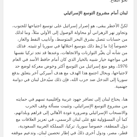
نحو البقاع.
لبنان أمام مشروع التوسع الإسرائيلي
لكنَّ الأخطر يبقى، هو إصرار إسرائيل على توسيع اجتياحها للجنوب،
وتجاوز نهر الزهراني أو محاولة الوصول إلى الأولي مثلاً، وما لذلك
من حسابات تتصل بشرق البحر المتوسط، وأنابيب النفط والغاز،
خصوصاً إذا ما رُبط ذلك بتوسيع احتلالها في سوريا أو تثبيته. فذلك
من شأنه أن يغيَّر التوازنات والاتجاهات، وعندها قد تجد تركيا نفسها
في مواجهة خيار شبيه بالخيار الذي كان أمام حافظ الأسد في العام
1976، وهو منع إسرائيل من التوسع أكثر وخوض معركة لوضع حد
لاجتياحها، وبحال اجتمع هذا الهدف مع هدف أميركي آخر يتعلق بدفع
سوريا إلى التدخل ضد حزب الله، فإن ذلك سيُدخل لبنان في دوامة
جهنمية.
هنا، يحتاج لبنان إلى تضافر جهود عربية وإقليمية تسهم في حمايته
من مشروع التوسع الإسرائيلي، وتثبيت مسألة وقف الحرب
والانسحاب الإسرائيلي وضرورة عودة الأهالي إلى قراهم وبلداتهم،
كما أن المسؤولية تقع على لبنان الرسمي، في تعزيز العلاقات مع
دول المنطقة، خصوصاً سوريا، تركيا، المملكة العربية السعودية،
قطر، مصر، ودول أخرى ذلكَ في إطار تحصين لبنان، وتدعيم موقفه