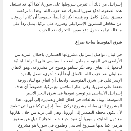
إسرائيل من ذلك أن تفرض شروطها على سوريا، كما أنّها قد تستغل
هذه الضغوط لدفع سوريا للتحرك ضد حزب الله، وهذا ما ترفضه
دمشق بشكل كامل ويرفضه الأتراك أيضاً، خصوصاً أن كلام أردوغان
عن مخاطر المشروع الإسرائيلي وضرره على تركيا، يمثل رداً على
ما قاله ترامب حول دفع سوريا للتحرك ضد الحزب.
شرق المتوسط ساحة صراع
في لبنان، تواصل إسرائيل مشروعها العسكري باحتلال المزيد من
الأراضي في الجنوب، مقابل الضغط السياسي على الدولة اللبنانيّة
لدفعها إلى اتفاق، وقد عبّر نتنياهو بوضوح عن مشروعه، وهو الاتفاق
مع لبنان ضد حزب الله. للاتفاق أيضاً أبعاد أخرى، تتصل بالنفوذ
الإسرائيلي في شرق المتوسط، ولجعل أيّ اتفاق مع لبنان ورقة
ضغط على سوريا، وفي إطار التنافس مع تركيا، خصوصاً أن هدف
إسرائيل الأساسي هو توسيع نفوذها في شرق البحر الأبيض
المتوسط، وبناء تحالفات في قطاع الغاز وتصديره إلى أوروبا. هذا
المشروع الذي يقابله مشروع تركيّ أيضاً، إذ إن تركيا هي التي تطمح
لأن تكون محطة التصدير إلى أوروبا، وهي التي تريد من خلال تقاربها
مع دول الخليج، وسوريا أن تعيد إحياء خط الحجاز كبديلٍ عن مضيق
هرمز، كما لديها مشروع أساسي وطموح في سوريا هو مشروع