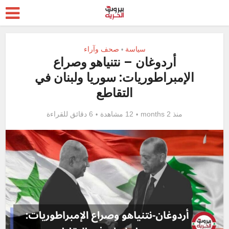
سياسة
صحف وآراء
•
أردوغان – نتنياهو وصراع
الإمبراطوريات: سوريا ولبنان في
التقاطع
منذ 2 months
12 مشاهدة
6 دقائق للقراءة