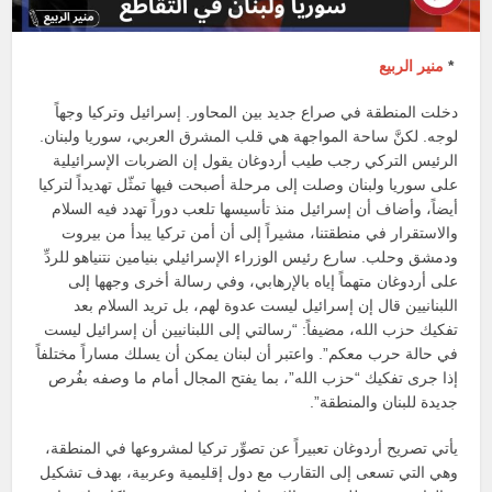
*
منير الربيع
دخلت المنطقة في صراع جديد بين المحاور. إسرائيل وتركيا وجهاً
لوجه. لكنَّ ساحة المواجهة هي قلب المشرق العربي، سوريا ولبنان.
الرئيس التركي رجب طيب أردوغان يقول إن الضربات الإسرائيلية
على ​سوريا​ و​لبنان​ وصلت إلى مرحلة أصبحت فيها تمثّل تهديداً لتركيا
أيضاً، وأضاف أن إسرائيل منذ تأسيسها تلعب دوراً تهدد فيه السلام
والاستقرار في منطقتنا، مشيراً إلى أن أمن تركيا يبدأ من بيروت
ودمشق وحلب. سارع رئيس الوزراء الإسرائيلي بنيامين نتنياهو للردِّ
على أردوغان متهماً إياه بالإرهابي، وفي رسالة أخرى وجهها إلى
اللبنانيين قال إن إسرائيل ليست عدوة لهم، بل تريد السلام بعد
تفكيك حزب الله، مضيفاً: “رسالتي إلى اللبنانيين أن إسرائيل ليست
في حالة حرب معكم”. واعتبر أن لبنان يمكن أن يسلك مساراً مختلفاً
إذا جرى تفكيك “حزب الله”، بما يفتح المجال أمام ما وصفه بفُرص
جديدة للبنان والمنطقة”.
يأتي تصريح أردوغان تعبيراً عن تصوِّر تركيا لمشروعها في المنطقة،
وهي التي تسعى إلى التقارب مع دول إقليمية وعربية، بهدف تشكيل