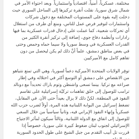
مختلفة، عسكرياً، أمنياً، اقتصادياً واستثمارياً. وبعد احتواء الأمر في
شمال شرق سوريا، نقلت أنقرة تركيزها إلى الساحل السوري حيث
دخلت إليه بقوة على المستويات المختلفة مع دخول شركات
واستثمارات لتوفير فرص عمل للناس، ومنع أي طرف من استغلال
أي تحركات شعبية، كما عملت على إدخال قدرات عسكرية بما فيها
رادارات وأنظمة دفاع جوي، إضافة إلى تركيز أنقرة الكثير من
القدرات العسكرية في وسط سوريا ولا سيما حماه وحمص وحتى
في بعض مناطق دمشق، علماً أنَّ ذلك لم يكن ليحصل من دون
تفاهم كامل مع الأميركيين.
توفِر الولايات المتحدة الأميركية دعماً لسوريا، وهي التي تمنع نتنياهو
من الانقضاض على دمشق أو التوسع أكثر في احتلاله وفي إطار
صراعه مع تركيا. بينما تسعى واشنطن وتوم باراك تحديداً مع دونالد
ترامب للوصول إلى خلق تفاهمات تركيّة إسرائيلية على تقاسم
النفوذ في المنطقة، لكنَّ ذلك لا يزال بعيداً حتى الآن. في المقابل،
تضغط إسرائيل من البوابة اللبنانية هذه المرة، أولاً لضرب حزب الله
عسكرياً وإنهاء النفوذ الإيراني فيه، وثانياً سياسياً من خلال السعي
للوصول إلى اتفاق مع الدولة اللبنانية، وثالثاً سيكون لمآثر الاجتياح
الإسرائيلي لجنوب لبنان ضغوط كبيرة على سوريا، خصوصاً إذا
قررت تل أبيب التقدم من جبل الشيخ على طول الحدود السورية