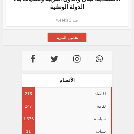
الدولة الوطنية
منذ 2 weeks
تحميل المزيد
الأقسام
اقتصاد
216
ثقافة
247
سياسة
1,376
شباب
11