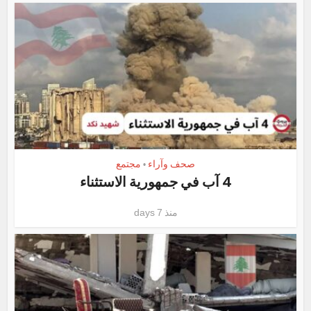
صحف وآراء
مجتمع
•
4 آب في جمهورية الاستثناء
منذ 7 days