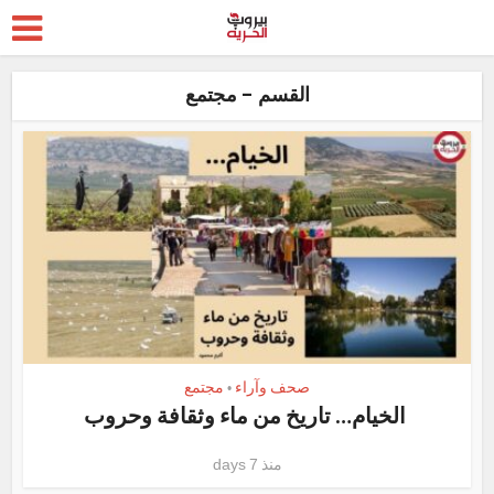
القسم - مجتمع
صحف وآراء
مجتمع
•
الخيام… تاريخ من ماء وثقافة وحروب
منذ 7 days