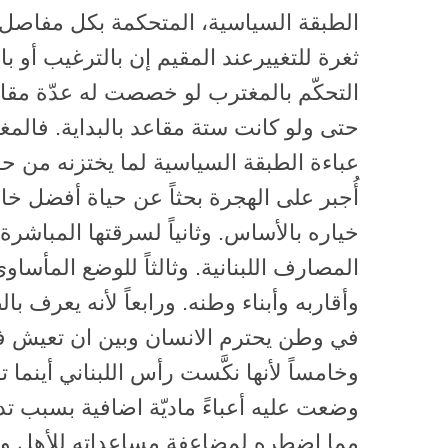
الطبقة السياسية، المتحكمة بكل مفاصل
ثغرة للتغييرعند المقيم إن بالترغيب أو با
التحكّم بالمغترب لو خصصت له عدّة مقاع
حتى ولو كانت ستة مقاعد بالبداية. فال
عباءة الطبقة السياسية لما يختزنه من ح
أُجبر على الهجرة بحثاً عن حياة أفضل خا
خياره بالأساس. وثانياً لسرقتها المباشرة 
المصارف اللبنانية. وثالثاً للوضع المأساو
وأقاربه وأبناء وطنه. ورابعاً لأنه يعرف 
في وطن يحترم الانسان وبين ان تعيش 
وخامساً لأنها نكَّست رأس اللبناني أينما تو
وضعت عليه أعباءً ماديّة اضافية بسبب تد
مما اضطره لمضاعفة مساعداته للأهل وا