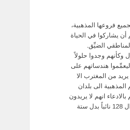
جميع فروعها المذهبية،
 أن يشاركوا في الحياة
ناطقي الضيِّق.
 وكأنهم وجدوا حلولاً
ليعمِّموا هندساتهم على
يريد من المغترب الا
المذهبية الى بلدان
بالادعاء انهم لا يريدون
تهميش المغتربين، ويريدونهم ان ينتخبوا ال 128 نائباً بدل ستة