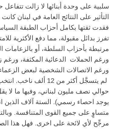
سلبية على وحدة أبنائها لا زالت تتفاعل ح
التأثير على النتائج العامة في لبنان كانت ص
فقدت ثقتها بكامل أحزاب الطبقة السياسي
تفرز بدائل مقبولة، مما دفع الأكثرية للام
مرتبطة بأحزاب السلطة، أو بالزعامات 
ورغم الحملات الدعائية المكثفة، ورغم ز
ورغم الاتصالات الشخصية لبعض الزعماء با
لم يتسجَّل أكثر من 12 ألف
حوالي نصف مليون لبناني، وفيها ما لا يق
يوجد احصاء رسمي). الستة آلاف الذين ان
متساوٍ على جميع القوى المتنافسة. وبالت
مرجِّح لأي لائحة على اخرى. فهل هذا الص