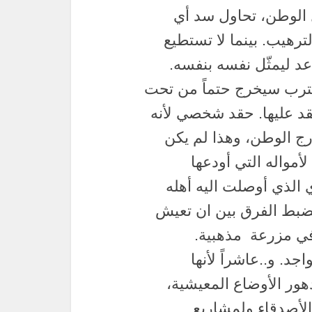
 الوطن، تحاول سد أي
لترهيب. بينما لا تستطيع
د ليمثّل نفسه بنفسه.
مغترب سيخرج حتماً من تحت
قد عليها. حقد شخصي لأنه
رج الوطن، وهذا لم يكن
لأمواله التي أودعها
ي الذي أوصلت اليه أهله
بالضبط الفرق بين ان تعيش
في مزرعة مذهبية.
اجد. و..عاشراً لأنها
هور الأوضاع المعيشية،
لأصدقاء ولمشاريع