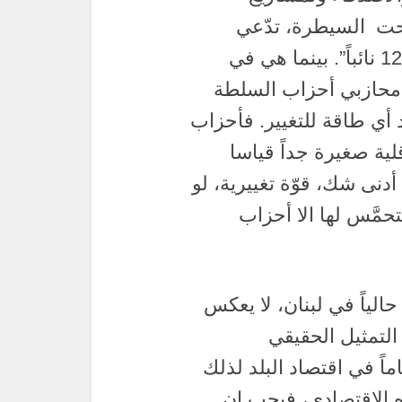
تحت السيطرة، تدّعي
اعطاءه الفرصة “للمشاركة بانتخاب ال 128 نائباً”. بينما هي في
ي محازبي أحزاب السلطة
أي طاقة للتغيير. فأحزاب
بتت انتخابات 2018، هم أقلية صغيرة جداً قياسا
 أدنى شك، قوّة تغييرية، لو
حمَّس لها الا أحزاب
 حالياً في لبنان، لا يعكس
لتمثيل الحقيقي
اً في اقتصاد البلد لذلك
ه الاقتصادي، فيجب ان