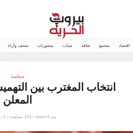
اقتصاد
مجتمع
ثقافة
شباب
منشورات
صحف وآراء
سياسة
انتخاب المغترب بين التهمي
المعلن
منذ 5 years
103 مشاهدة
4 دقائق للقراءة