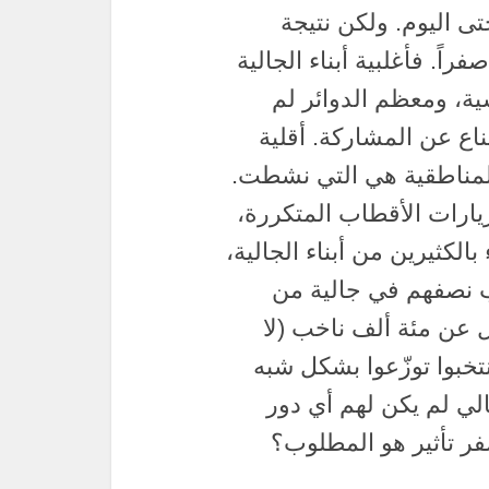
تى اليوم. ولكن نتيجة
فراً. فأغلبية أبناء الجالية
ة، ومعظم الدوائر لم
تناع عن المشاركة. أقلية
المناطقية هي التي نشطت.
يارات الأقطاب المتكررة،
لكثيرين من أبناء الجالية،
 ناخب. انتخب نصفهم في جالية من
ل عن مئة ألف ناخب (لا
تخبوا توزّعوا بشكل شبه
الي لم يكن لهم أي دور
فر تأثير هو المطلوب؟