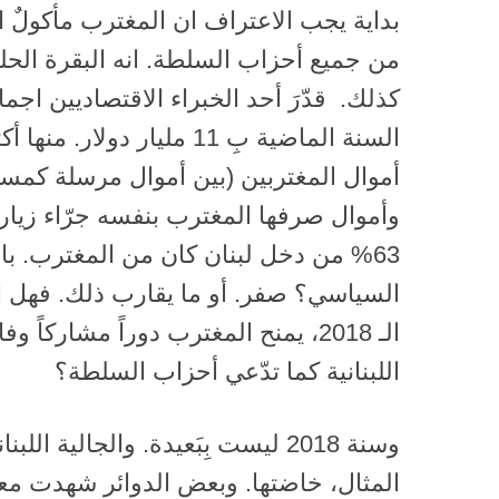
بداية يجب الاعتراف ان المغترب مأكولٌ اق
من جميع أحزاب السلطة. انه البقرة الحل
كذلك. قدّرَ أحد الخبراء الاقتصاديين اجم
السنة الماضية بِ 11 مليار د
أموال المغتربين (بين أموال مرسلة كمسا
وأموال صرفها المغترب بنفسه جرّاء زيارته
63% من دخل لبنان كان من المغترب. با
السياسي؟ صفر. أو ما يقارب ذلك. فهل ال
الـ 2018، يمنح المغترب دوراً مشاركاً 
اللبنانية كما تدّعي أحزاب السلطة؟
وسنة 2018 ليست بِبَعيدة. والجالية 
المثال، خاضتها. وبعض الدوائر شهدت معا