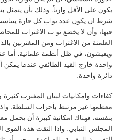
يكون على الأقل وازناً. وذلك بأن يتمثل 
شرط ان يكون عدد نواب كل قارة يتناسب
فيها، وأن لا يخضع نواب الاغتراب للمحاص
العلمنة من الاغتراب ومن المغتربين با
ويعيشون، في ظل أنظمة علمانية. أما عندم
واحدة خارج القيد الطائفي عندها يمكن أ
دائرة واحدة.
كفاءات وامكانيات لبنان المغترب كثيرة 
معظمها غير مرتبط بأحزاب السلطة. واذا 
بنفسه، فهناك امكانية كبيرة أن يحمل معه
المجلس النيابي. واذا التقت هذه القوى ال
التغييرية المقيمة والصاعدة، ويجب أن تل