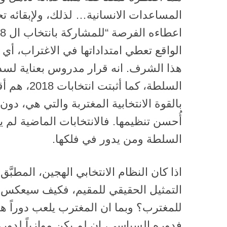
المساعدات الانسانية… لذلك، ولإبقائه 
الواقع تعطي امتداداتها في الاغتراب، أ
هذا الشرف. انه قرار مدروس بعناية لسد 
السلطة، كما أث
بالقوة الانتخابية المغتربة والتي هي، دون
أُحسن تنظيمها. فالانتخابات الماضية لم يت
السلطة ومن يدور في فلكها.
اذا كان النظام الانتخابي الهجين، المطبَّق
التمثيل الحقيقي للمقيم، فكيف سيعكس ا
للمغترب؟ وبما ان المغترب يلعب دوراً هام
فدوره السياسي، ان لم يكن موازياً لدور