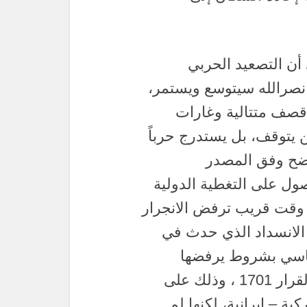
أن التصعيد الحربي
 نصرالله سيتوسع ويستمر،
قصف متتالية وغارات
ن يتوقف، بل يستدرج حرباً
اضح وفق المصدر
ول على التغطية الدولية
ى وقت قريب ترفض الانجرار
 الانسداد الذي حدث في
ماسي بشروط يرفضها
“حزب الله” أساساً في ما يتعلق بتطبيق القرار 1701 ، وذلك على
ة – إيرانية، لكنها لم