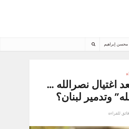
محسن إبراهيم
ء
د اغتيال نصرالله …
” وتدمير لبنان؟