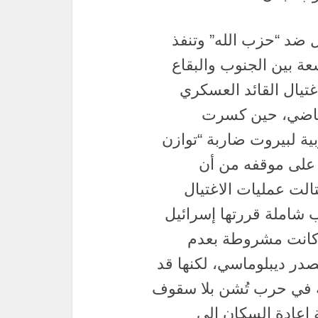
 ضد “حزب الله” وتنفذ
عة بين الجنوب والبقاع
اغتيال القائد العسكري
ز (يوليو) الماضي، حين كسرت
ية لبيروت ضاربة “توازن
ً على موقفه من أن
تالت عمليات الاغتيال
 شاملة قررتها إسرائيل
 كانت مشروطة بعدم
در ديبلوماسي، لكنها قد
ة في حرب تُشن بلا سقوف
 إعادة السكان إلى