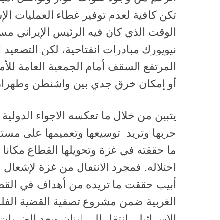
تكن كافية لعدم توفير غطاء العمليات الإ
الوقت الذي كان فيه الرئيس الإيراني م
نيويورك مبادرات انفتاحية، لكن التصعيد ال
المرتفع السقف أمام الجمعية العامة للأم
أو إمكان خرق جدي بين واشنطن وطهران
يتبين من خلال ما تعكسه الاجواء الدولية
حربها وتريد توسيعها وتعميمها على مست
ما حققته في غزة وتحويلها القطاع مكانا 
احتلاله. فمجرد الانتقال من غزة لإشعال 
أبيب حققت ما تريده من أهداف في القطا
الغربية ضمن مشروع تصفية القضية الفلسط
الإسرائيلي انتقل الى لبنان وبعد الضربات