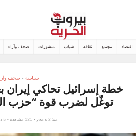
اقتصاد
مجتمع
ثقافة
شباب
منشورات
صحف وآراء
سياسة
صحف وآرا
•
خطة إسرائيل تحاكي إيران بع
توغّل لضرب قوة “حزب الله
منذ 2 years
121 مشاهدة
5 دقائق للقراءة