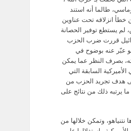
ماسي، طالما أنه استند
ن خطأ انزلاقه تحت عناوين
 لم يستطع توفير الحصانة
سرائيل قررت ضرب الحزب
و عبّر عنه بوضوح في
ته، بصرف النظر عما يمكن
الأميركية السابقة التي
لقرار 1701، وصولاً إلى هدف تجريد الحزب من
ما يرتبه ذلك من نتائج على
 نتنياهو، وتمكن خلالها من
الأميركية واستغلالها على