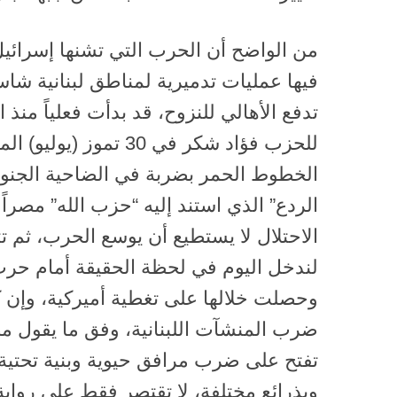
من الواضح أن الحرب التي تشنها إسرائيل
فيها عمليات تدميرية لمناطق لبنانية شاس
تدفع الأهالي للنزوح، قد بدأت فعلياً منذ 
للحزب فؤاد شكر في 30 تمو
الخطوط الحمر بضربة في الضاحية الجنوب
الردع” الذي استند إليه “حزب الله” مصرا
الاحتلال لا يستطيع أن يوسع الحرب، ثم ت
لندخل اليوم في لحظة الحقيقة أمام حرب
وحصلت خلالها على تغطية أميركية، وإن
ضرب المنشآت اللبنانية، وفق ما يقول مص
تفتح على ضرب مرافق حيوية وبنية تحتي
وبذرائع مختلفة، لا تقتصر فقط على رواية