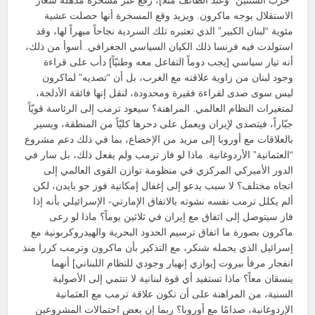
الاستقلال بوجه ماكرون. ويزيد وقع المسخرة أنها حصلت عشية
مئوية “لبنان الكبير” الذي تعتبره تلك السردية نجاحاً مبهراً لها، وقد
استولدت فيه فرنسا ذلك الكيان السياسي الجغرافي. أسوأ من ذلك،
أنه تيار سياسي [يجب دوماً التفاعل معه وطنيّاً] دأب على قراءة
وجود لبنان من زاوية علاقته مع الغرب، بل أن “تصديه” لماكرون
ليس سوى صدى لقراءة فقيرة ومحدودة، لنقل إنها فائقة الأدلجة،
لمتغيرات النظام العالمي. المراهنة؟ سيعود ترمب إلى الرئاسة قويّاً
جبّاراً، فيتصدى لإيران ويعمل على دحرها كليّاً من المنطقة، ويسير
بالعلاقات مع أوروبا إلى مزيد من الإخضاع، بما في ذلك دعم مشروع
“العثمانية” الأردوغانية. ماذا لو فاز ترمب ولم يفعل ذلك، بل سار في
الدور الأميركي المركزي في منظومة توازن القوى العالمي إلى
اتجاه مختلف؟ لا سبب يدعو إلى إغفال إمكانية فوز جو بايدن، لكن
ألم يكلل ترمب نفسه نشوته بالاتفاق الإمارتي- الإسرائيلي بأنه إذا
فاز سيتوصل إلى اتفاق مع إيران في ثلاثين يوماً؟ ماذا لو رعى
ماكرون بصورة ما اتفاق ترسيم الحدود البحرية والهيدروكربونية مع
إسرائيل الذي يحمله شنكر، مع التذكير بأن ماكرون وترمب كررا منذ
انفجار مرفأ بيروت [يوازي إنهيار وجودي للنظام اللبناني] أنهما
ينسقان معاً؟ ماذا تستفيد أي قوة لبنانية لا تنتمي إلى الأصولية
السنية، من المراهنة على أن تكون علاقة ترمب مع العثمانية
الإردوغانية، صدامًا مع أوروبا؟ ربما إن بعض احتمالات المشروعين