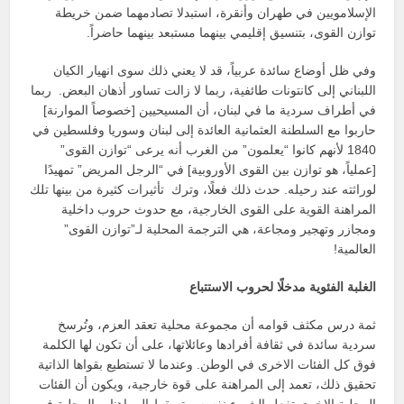
الإسلامويين في طهران وأنقرة، استبدلا تصادمهما ضمن خريطة
توازن القوى، بتنسيق إقليمي بينهما مستبعد بينهما حاضراً.
وفي ظل أوضاع سائدة عربياً، قد لا يعني ذلك سوى انهيار الكيان
اللبناني إلى كانتونات طائفية، ربما لا زالت تساور أذهان البعض. ربما
في أطراف سردية ما في لبنان، أن المسيحيين [خصوصاً الموارنة]
حاربوا مع السلطنة العثمانية العائدة إلى لبنان وسوريا وفلسطين في
1840 لأنهم كانوا “يعلمون” من الغرب أنه يرعى “توازن القوى”
[عملياً، هو توازن بين القوى الأوروبية] في “الرجل المريض” تمهيدًا
لوراثته عند رحيله. حدث ذلك فعلًا، وترك تأثيرات كثيرة من بينها تلك
المراهنة القوية على القوى الخارجية، مع حدوث حروب داخلية
ومجازر وتهجير ومجاعة، هي الترجمة المحلية لـ”توازن القوى”
العالمية!
الغلبة الفئوية مدخلًا لحروب الاستتباع
ثمة درس مكثف قوامه أن مجموعة محلية تعقد العزم، وتُرسخ
سردية سائدة في ثقافة أفرادها وعائلاتها، على أن تكون لها الكلمة
فوق كل الفئات الاخرى في الوطن. وعندما لا تستطيع بقواها الذاتية
تحقيق ذلك، تعمد إلى المراهنة على قوة خارجية، ويكون أن الفئات
المحلية الاخرى تفعل الشيء نفسه. وتسقط المراهنات المحلية في