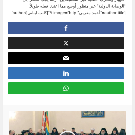
“الوصاية الدولية” عبر منظور أوسع مما اعتدنا فعله طويلاً.
[author title=”أحمد مغربي” image=”http://”]كاتب لبناني[/author]