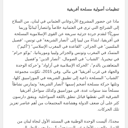
تنظيمات أصولية مسلحة أفريقية
ماذا عن حضور المشروع الأردوغاني العثماني في لبنان، من السلاح
إلى الشرائح التي ترى في العثمانية خلاصاً وانتصاراً لبنانيّاً وربما
سوريّاً؟ لنقدم جردة جزئية سريعة عن القوى الإسلاموية المسلحة
في أفريقيا، ابتداءً من ليبيا إلى “أنصار الشريعة” في تونس، “فصيل
الملثمين” في الجزائر، “القاعدة في المغرب الإسلامي” (“أكيم”)
المتمدّد في المغرب وتونس والجزائر وليبيا وموريتانيا، “بوكو حرام”
في نيجيريا، “الشباب” في الصومال، “أنصار الدين” و”فصيل
المتعاهدين بالدم”، “الحركة الإسلامية في آزاواد” و”حركة الوحدة
والجهاد في غرب أفريقيا” في مالي. وفي 2015، تكوّنت مجموعة
“الشباب” المسلحة داعية إلى تطبيق الشريعة في الموزامبيق كلها،
وتلتها حركة مسلحة أضخم إسمها “أنصار الشريعة” وتمارس نشاطاً
مسلحاً منذ سنوات عدة، في موزامبيق وكذلك سواحل أفريقيا
الشرقية التي تقطنها قبائل تنطق باللغة السواحلية. ويتفق دارسون
كثر على أن ضعف الدولة وهشاشة المجتمعات من أهم عناصر تعزيز
تلك الحركات.
مجددًا، أليست الوحدة الوطنية هي المستند الأول لنجاة لبنان من
الانهيار والحرب الأهلية غير المستبعديْن؟ ربما يجب النظر إلى