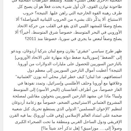
طاحونة توازن القوى، لأن أول شيء يحدث فعلاً هو أن يصبح كل
طرف رهينة القوة الخارجية التي راهن عليها. النتيجة؟ حروب
الاستتباع. ألا يذكِّر ذلك بشيء من الحروب اللبنانية المتواصلة؟ ألا
يصلح وصفًا للمشهد الليبي الذي يقع في القلب من حركة الاتحاد
الأوروبي في البحر المتوسط، خصوصاً شرق المتوسط، أخيراً؟ ألا
يصلح وصفاً لبعض ما يجري في سوريا، خصوصًا منذ 2011؟
ظهر طرح سياسي “عبقري” يقارن وضع لبنان بتركيا أردوغان، ويدعو
إلى “الضغط” [سوريالـية ضغط دولة منهارة على الاتحاد الأوروبي]
بالنازحين السوريين للحصول على مليارات الدولارات من أوروبا.
النتيجة؟ أُعطيت أموال النازحين السوريين إلى معظم دول
استضافتهم، عدا لبنان! كيف خطر لتيار محلي أنه بوزن “العثمانية”
وعلاقتها مع أوروبا وحلف الأطلسي وإسرائيل، وتمدد نفوذها في
الغاز خصوصاً، من أطراف أفغانستان (البحر الأسود) إلى المتوسط
وليبيا؟ ماذا عن مشهد النازحين السوريين يتحولون مقاتلين لمصلحة
المشروع العثماني الاستراتيجي الضخم، خصوصاً مع زعامة أردوغان
لتنظيم “الإخوان المسلمين” الدولي الذي يستطيع تحريك كتل شعبية
ضخمة على امتداد العالم الإسلامي [وفي قلب أوروبا]، بما فيه القرن
الإفريقي ودول الساحل الغربي ومنطقة ما تحت الصحراء الكبرى
وصولاً إلى…. موزامبيق؟ [هل تذكر أحد شيئاً ما؟]