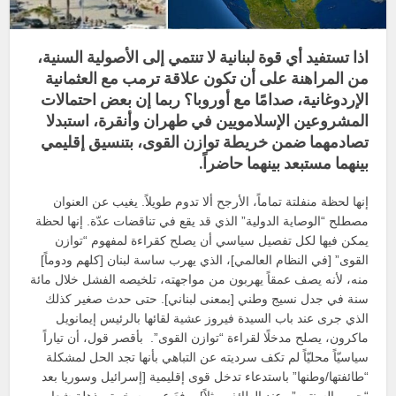
اذا تستفيد أي قوة لبنانية لا تنتمي إلى الأصولية السنية،
من المراهنة على أن تكون علاقة ترمب مع العثمانية
الإردوغانية، صدامًا مع أوروبا؟ ربما إن بعض احتمالات
المشروعين الإسلامويين في طهران وأنقرة، استبدلا
تصادمهما ضمن خريطة توازن القوى، بتنسيق إقليمي
بينهما مستبعد بينهما حاضراً.
إنها لحظة منفلتة تماماً، الأرجح ألا تدوم طويلاً. يغيب عن العنوان
مصطلح “الوصاية الدولية” الذي قد يقع في تناقضات عدّة. إنها لحظة
يمكن فيها لكل تفصيل سياسي أن يصلح كقراءة لمفهوم “توازن
القوى” [في النظام العالمي]، الذي يهرب ساسة لبنان [كلهم ودوماً]
منه، لأنه يصف عمقاً يهربون من مواجهته، تلخيصه الفشل خلال مائة
سنة في جدل نسيج وطني [بمعنى لبناني]. حتى حدث صغير كذلك
الذي جرى عند باب السيدة فيروز عشية لقائها بالرئيس إيمانويل
ماكرون، يصلح مدخلًا لقراءة “توازن القوى”. بأقصر قول، أن تياراً
سياسيّاً محليّاً لم تكف سرديته عن التباهي بأنها تجد الحل لمشكلة
“طائفتها/وطنها” باستدعاء تدخل قوى إقليمية [إسرائيل وسوريا بعد
“حرب السنتين” وعند الطائف مثلاً]، رفعَ عبر مسخرة مذهلة شعار